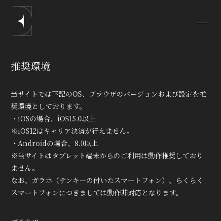
HOME
-Equal NEWS-
推奨環境
PROFILE
-BLOG-
当サイトでは下記のOS、ブラウザのバージョンおよび設定を推
-MOVIE-
-RADIO-
奨環境としております。
・iOSの場合、iOS15.0以上
-Gallery-
Stream
※iOS12はキャリア決済が行えません。
・Androidの場合、8.0以上
ONLINE SHOP
※当サイトはタブレット端末からのご利用は動作推奨しており
ません。
なお、ガラホ（テンキーの付いたスマートフォン）、らくらく
スマートフォンにつきましては動作非対応となります。